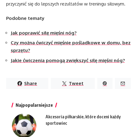
przyczynić się do lepszych rezultatów w treningu siłowym.
Podobne tematy
Jak poprawić siłę mięśni nóg?
Czy można ćwiczyć mięśnie pośladkowe w domu, bez
sprzętu?
Jakie ćwiczenia pomogą zwiększyć siłę mięśni nóg?
Share
Tweet
Najpopularniejsze
Akcesoria piłkarskie, które doceni każdy
sportowiec