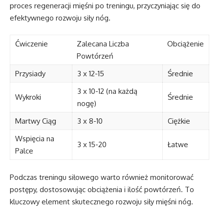
proces regeneracji mięśni po treningu, przyczyniając się do
efektywnego rozwoju siły nóg.
Ćwiczenie
Zalecana Liczba
Obciążenie
Powtórzeń
Przysiady
3 x 12-15
Średnie
3 x 10-12 (na każdą
Wykroki
Średnie
nogę)
Martwy Ciąg
3 x 8-10
Ciężkie
Wspięcia na
3 x 15-20
Łatwe
Palce
Podczas treningu siłowego warto również monitorować
postępy, dostosowując obciążenia i ilość powtórzeń. To
kluczowy element skutecznego rozwoju siły mięśni nóg.