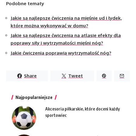
Podobne tematy
Jakie są najlepsze ćwiczenia na mięśnie ud i łydek,
które można wykonywać w domu?
Jakie są najlepsze ćwiczenia na atlasie efekty dla
poprawy siły i wytrzymałości mięśni nóg?
Jakie ćwiczenia poprawią wytrzymałość nóg?
Share
Tweet
Najpopularniejsze
Akcesoria piłkarskie, które doceni każdy
sportowiec