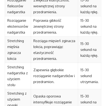
Rozciąganie
Zwiększa elastyczność
15-30
fleksorów
wewnętrznej strony
sekund na
nadgarstka
przedramienia.
każdą rękę.
Rozciąganie
Poprawia gibkość
15-30
ekstensorów
zewnętrznej strony
sekund na
nadgarstka
przedramienia.
każdą rękę.
Stretching
Rozciąga mięsień zginacza
15-30
mięśnia
łokcia, poprawiając
sekund na
zginacza
elastyczność
każdą rękę.
łokcia
przedramienia.
Stretching
Zapewnia głębokie
15-30
nadgarstka z
rozciąganie nadgarstków i
sekund
użyciem
przedramion.
utrzymania.
stołu
Stretching z
Opaska oporowa
15-30
użyciem
intensyfikuje rozciąganie
sekund na
opaski