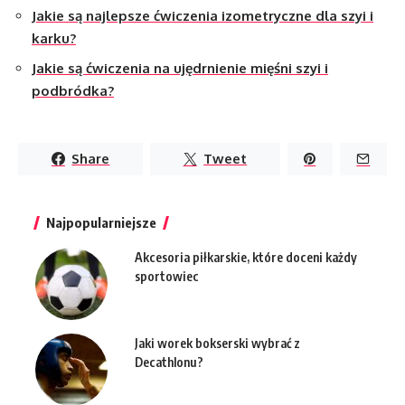
Jakie są najlepsze ćwiczenia izometryczne dla szyi i
karku?
Jakie są ćwiczenia na ujędrnienie mięśni szyi i
podbródka?
Share
Tweet
Najpopularniejsze
Akcesoria piłkarskie, które doceni każdy
sportowiec
Jaki worek bokserski wybrać z
Decathlonu?