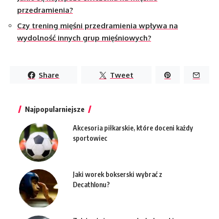
przedramienia?
Czy trening mięśni przedramienia wpływa na
wydolność innych grup mięśniowych?
Share
Tweet
Najpopularniejsze
Akcesoria piłkarskie, które doceni każdy
sportowiec
Jaki worek bokserski wybrać z
Decathlonu?