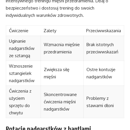
intensywnego treningu mięśni przedramienia. Dbaj o
bezpieczeństwo i dostosuj trening do swoich
indywidualnych warunków zdrowotnych.
Ćwiczenie
Zalety
Przeciwwskazania
Uginanie
Wzmacnia mięśnie
Brak istotnych
nadgarstków
przedramienia
przeciwwskazań
ze sztangą
Wznoszenie
Zwiększa siłę
Ostre kontuzje
sztangielek
mięśni
nadgarstków
nadgarstków
Ćwiczenia z
Skoncentrowane
użyciem
Problemy z
ćwiczenia mięśni
sprzętu do
stawami dłoni
nadgarstków
chwytu
Rotacje nadgarstków z hantlami