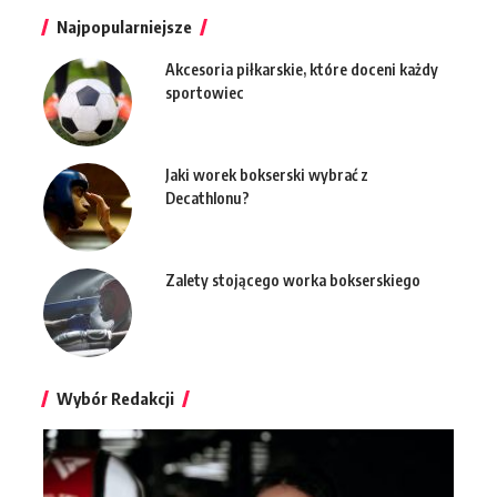
Najpopularniejsze
Akcesoria piłkarskie, które doceni każdy
sportowiec
Jaki worek bokserski wybrać z
Decathlonu?
Zalety stojącego worka bokserskiego
Wybór Redakcji