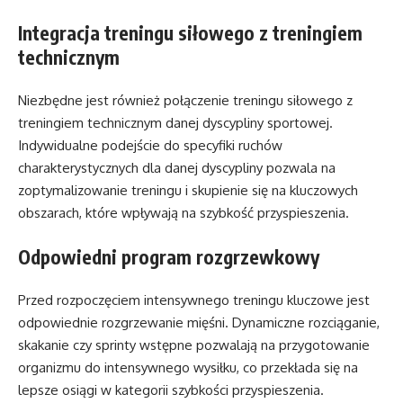
Integracja treningu siłowego z treningiem
technicznym
Niezbędne jest również połączenie treningu siłowego z
treningiem technicznym danej dyscypliny sportowej.
Indywidualne podejście do specyfiki ruchów
charakterystycznych dla danej dyscypliny pozwala na
zoptymalizowanie treningu i skupienie się na kluczowych
obszarach, które wpływają na szybkość przyspieszenia.
Odpowiedni program rozgrzewkowy
Przed rozpoczęciem intensywnego treningu kluczowe jest
odpowiednie rozgrzewanie mięśni. Dynamiczne rozciąganie,
skakanie czy sprinty wstępne pozwalają na przygotowanie
organizmu do intensywnego wysiłku, co przekłada się na
lepsze osiągi w kategorii szybkości przyspieszenia.