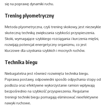
się na poprawę dynamiki ruchu.
Trening plyometryczny
Metoda plyometryczna, czyli trening skokowy, jest niezwykle
skuteczną techniką zwiększania szybkości przyspieszenia.
Skoki, wymagające szybkiego rozciągania i kurczenia mięśni,
rozwijają potencjał energetyczny organizmu, co jest
kluczowe dla uzyskania szybkich i mocnych ruchów.
Technika biegu
Niebagatelna jest również rozwinięta technika biegu.
Poprawa postawy, odpowiedni sposób odpychania stopy od
podłoża oraz efektywne wykorzystanie ramion wpływają
bezpośrednio na szybkość przyspieszenia. Regularne
treningi techniki biegu pomagają eliminować nieefektywne
nawyki ruchowe.