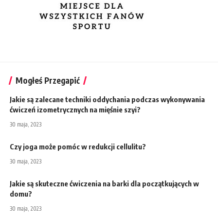
Mogłeś Przegapić
Jakie są zalecane techniki oddychania podczas wykonywania
ćwiczeń izometrycznych na mięśnie szyi?
30 maja, 2023
Czy joga może pomóc w redukcji cellulitu?
30 maja, 2023
Jakie są skuteczne ćwiczenia na barki dla początkujących w
domu?
30 maja, 2023