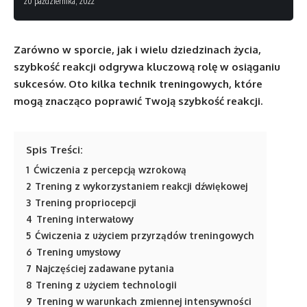
20 października, 2022
Zarówno w sporcie, jak i wielu dziedzinach życia,
szybkość reakcji odgrywa kluczową rolę w osiąganiu
sukcesów. Oto kilka technik treningowych, które
mogą znacząco poprawić Twoją szybkość reakcji.
Spis Treści:
1
Ćwiczenia z percepcją wzrokową
2
Trening z wykorzystaniem reakcji dźwiękowej
3
Trening propriocepcji
4
Trening interwałowy
5
Ćwiczenia z użyciem przyrządów treningowych
6
Trening umysłowy
7
Najczęściej zadawane pytania
8
Trening z użyciem technologii
9
Trening w warunkach zmiennej intensywności