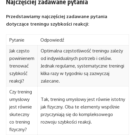
Najczęściej zadawane pytania
Przedstawiamy najczęściej zadawane pytania
dotyczące treningu szybkości reakcji:
Pytanie
Odpowiedź
Jak często
Optimalna częstotliwość treningu zależy
powinienem
od indywidualnych potrzeb i celów.
trenować
Jednak regularne, systematyczne treningi
szybkość
kilka razy w tygodniu są zazwyczaj
reakcji?
zalecane.
Czy trening
umysłowy
Tak, trening umysłowy jest równie istotny
jest równie
jak fizyczny. Oba te elementy wspólnie
skuteczny
przyczyniają się do kompleksowego
co trening
rozwoju szybkości reakcji.
fizyczny?