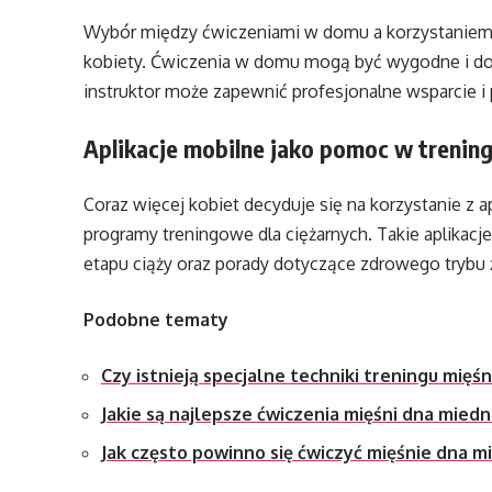
Wybór między ćwiczeniami w domu a korzystaniem z 
kobiety. Ćwiczenia w domu mogą być wygodne i d
instruktor może zapewnić profesjonalne wsparcie i 
Aplikacje mobilne jako pomoc w trenin
Coraz więcej kobiet decyduje się na korzystanie z ap
programy treningowe dla ciężarnych. Takie aplikac
etapu ciąży oraz porady dotyczące zdrowego trybu ż
Podobne tematy
Czy istnieją specjalne techniki treningu mięś
Jakie są najlepsze ćwiczenia mięśni dna miedn
Jak często powinno się ćwiczyć mięśnie dna mi