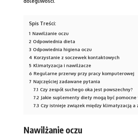
dolegliwości.
Spis Treści:
1
Nawilżanie oczu
2
Odpowiednia dieta
3
Odpowiednia higiena oczu
4
Korzystanie z soczewek kontaktowych
5
Klimatyzacja i nawilżacze
6
Regularne przerwy przy pracy komputerowej
7
Najczęściej zadawane pytania
7.1
Czy zespół suchego oka jest powszechny?
7.2
Jakie suplementy diety mogą być pomocne 
7.3
Czy istnieje związek między klimatyzacją 
Nawilżanie oczu