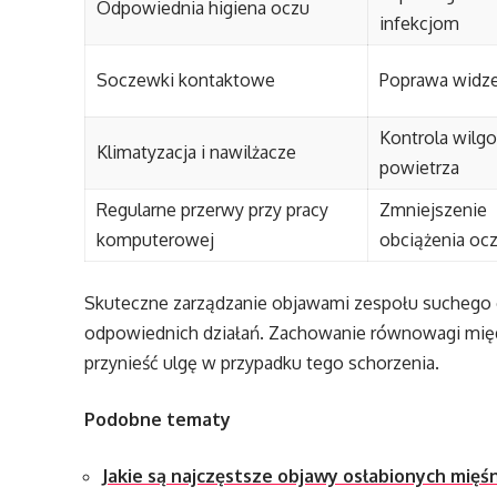
Odpowiednia higiena oczu
infekcjom
Soczewki kontaktowe
Poprawa widze
Kontrola wilgo
Klimatyzacja i nawilżacze
powietrza
Regularne przerwy przy pracy
Zmniejszenie
komputerowej
obciążenia oc
Skuteczne zarządzanie objawami zespołu suchego
odpowiednich działań. Zachowanie równowagi międ
przynieść ulgę w przypadku tego schorzenia.
Podobne tematy
Jakie są najczęstsze objawy osłabionych mięś