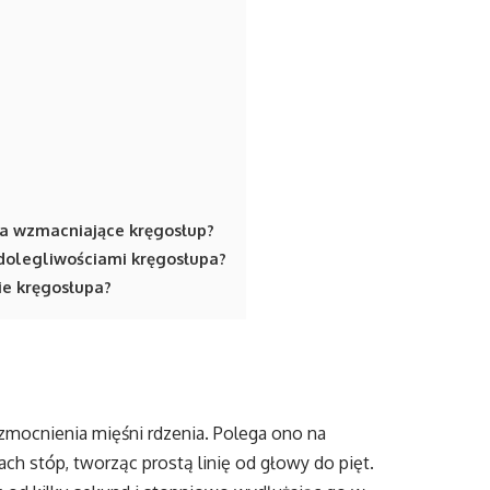
a wzmacniające kręgosłup?
z dolegliwościami kręgosłupa?
ie kręgosłupa?
zmocnienia mięśni rdzenia. Polega ono na
ach stóp, tworząc prostą linię od głowy do pięt.