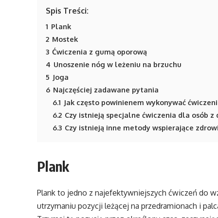
Spis Treści:
1
Plank
2
Mostek
3
Ćwiczenia z gumą oporową
4
Unoszenie nóg w leżeniu na brzuchu
5
Joga
6
Najczęściej zadawane pytania
6.1
Jak często powinienem wykonywać ćwiczeni
6.2
Czy istnieją specjalne ćwiczenia dla osób 
6.3
Czy istnieją inne metody wspierające zdrow
Plank
Plank to jedno z najefektywniejszych ćwiczeń do w
utrzymaniu pozycji leżącej na przedramionach i palc