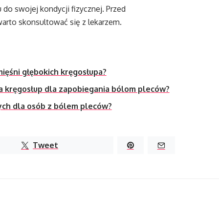
do swojej kondycji fizycznej. Przed
rto skonsultować się z lekarzem.
mięśni głębokich kręgosłupa?
a kręgosłup dla zapobiegania bólom pleców?
nych dla osób z bólem pleców?
Tweet