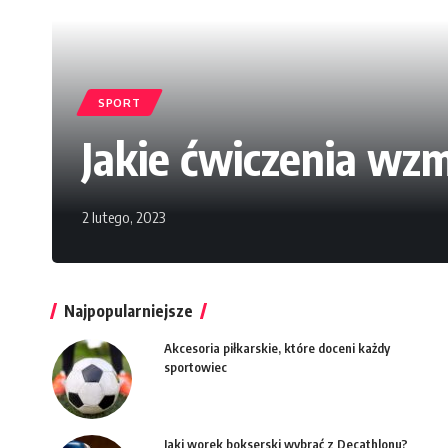
SPORT
Jakie ćwiczenia wz
2 lutego, 2023
Najpopularniejsze
Akcesoria piłkarskie, które doceni każdy
sportowiec
Jaki worek bokserski wybrać z Decathlonu?