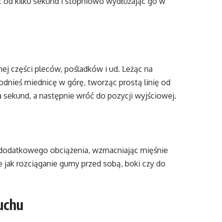
c od kilku sekund i stopniowo wydłużając go w
ej części pleców, pośladków i ud. Leżąc na
Podnieś miednicę w górę, tworząc prostą linię od
a sekund, a następnie wróć do pozycji wyjściowej.
dodatkowego obciążenia, wzmacniając mięśnie
jak rozciąganie gumy przed sobą, boki czy do
uchu