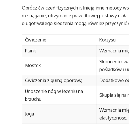
Oprócz ćwiczeń fizycznych istnieją inne metody ws
rozciąganie, utrzymanie prawidłowej postawy ciała
długotrwałego siedzenia mogą również przyczynić 
Ćwiczenie
Korzyści
Plank
Wzmacnia mięśn
Skoncentrowan
Mostek
pośladków i u
Ćwiczenia z gumą oporową
Dodatkowe ob
Unoszenie nóg w leżeniu na
Skupia się na
brzuchu
Wzmacnia mięś
Joga
elastyczność.