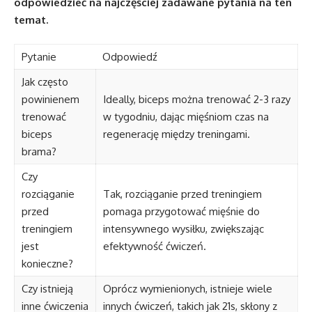
odpowiedzieć na najczęściej zadawane pytania na ten
temat.
Pytanie
Odpowiedź
Jak często
powinienem
Ideally, biceps można trenować 2-3 razy
trenować
w tygodniu, dając mięśniom czas na
biceps
regenerację między treningami.
brama?
Czy
rozciąganie
Tak, rozciąganie przed treningiem
przed
pomaga przygotować mięśnie do
treningiem
intensywnego wysiłku, zwiększając
jest
efektywność ćwiczeń.
konieczne?
Czy istnieją
Oprócz wymienionych, istnieje wiele
inne ćwiczenia
innych ćwiczeń, takich jak 21s, skłony z