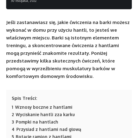
30 listopada, 2022
Jeśli zastanawiasz się, jakie ćwiczenia na barki możesz
wykonać w domu przy użyciu hantli, to jesteś we
właściwym miejscu. Barki są istotnym elementem
treningu, a skoncentrowane ćwiczenia z hantlami
mogą przynieść znakomite rezultaty. Poniżej
przedstawimy kilka skutecznych ćwiczeń, które
pomogą w wyrzeźbieniu muskulatury barków w
komfortowym domowym środowisku.
Spis Treści:
1
Wznosy boczne z hantlami
2
Wyciskanie hantli zza karku
3
Pompki na hantlach
4
Przysiad z hantlami nad głową
5
Rotacje ramion z hantlami