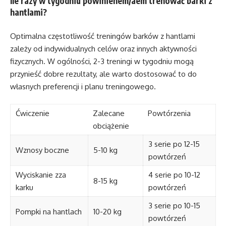
Ile razy w tygodniu powinienem/aem trenować barki z
hantlami?
Optimalna częstotliwość treningów barków z hantlami
zależy od indywidualnych celów oraz innych aktywności
fizycznych. W ogólności, 2-3 treningi w tygodniu mogą
przynieść dobre rezultaty, ale warto dostosować to do
własnych preferencji i planu treningowego.
Ćwiczenie
Zalecane
Powtórzenia
obciążenie
3 serie po 12-15
Wznosy boczne
5-10 kg
powtórzeń
Wyciskanie zza
4 serie po 10-12
8-15 kg
karku
powtórzeń
3 serie po 10-15
Pompki na hantlach
10-20 kg
powtórzeń