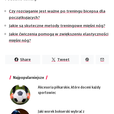
Czy rozciąganie jest ważne po treningu bicepsa dla
początkujących?
Jakie są skuteczne metody treningowe mięśni nóg?
Jakie ćwiczenia pomogą w zwiększeniu elastyczności
mięśni nóg?
Share
Tweet
Najpopularniejsze
Akcesoria piłkarskie, które doceni każdy
sportowiec
Jaki worek bokserski wybrać z