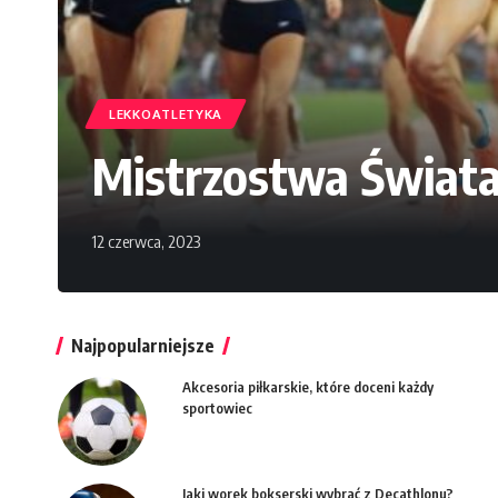
LEKKOATLETYKA
Mistrzostwa Świata
12 czerwca, 2023
Najpopularniejsze
Akcesoria piłkarskie, które doceni każdy
sportowiec
Jaki worek bokserski wybrać z Decathlonu?