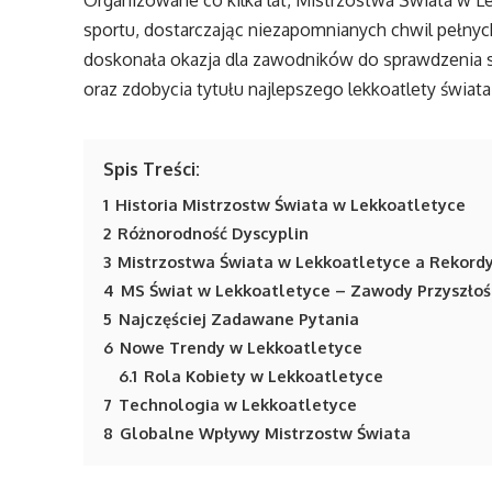
Organizowane co kilka lat, Mistrzostwa Świata w 
sportu, dostarczając niezapomnianych chwil pełnyc
doskonała okazja dla zawodników do sprawdzenia 
oraz zdobycia tytułu najlepszego lekkoatlety świata
Spis Treści:
1
Historia Mistrzostw Świata w Lekkoatletyce
2
Różnorodność Dyscyplin
3
Mistrzostwa Świata w Lekkoatletyce a Rekord
4
MS Świat w Lekkoatletyce – Zawody Przyszłoś
5
Najczęściej Zadawane Pytania
6
Nowe Trendy w Lekkoatletyce
6.1
Rola Kobiety w Lekkoatletyce
7
Technologia w Lekkoatletyce
8
Globalne Wpływy Mistrzostw Świata