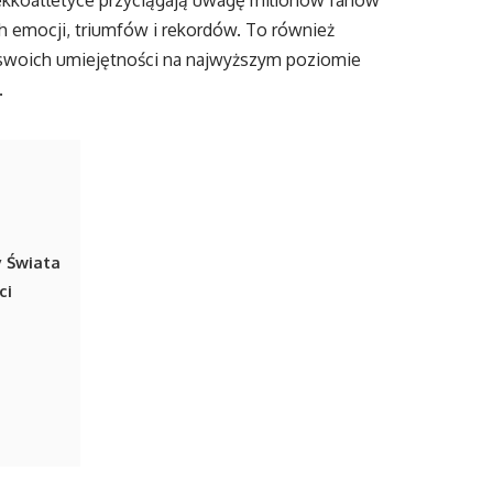
Lekkoatletyce przyciągają uwagę milionów fanów
h emocji, triumfów i rekordów. To również
swoich umiejętności na najwyższym poziomie
.
y Świata
ci