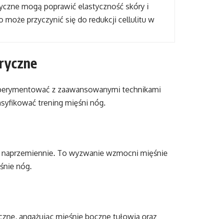
yczne mogą poprawić elastyczność skóry i
o może przyczynić się do redukcji cellulitu w
ryczne
sperymentować z zaawansowanymi technikami
syfikować trening mięśni nóg.
óg naprzemiennie. To wyzwanie wzmocni mięśnie
śnie nóg.
czne, angażując mięśnie boczne tułowia oraz