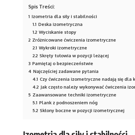
Spis Treści:
1
Izometria dla siły i stabilności
1.1
Deska izometryczna
1.2
Wyciskanie stopy
2
Zróżnicowane ćwiczenia izometryczne
2.1
Wykroki izometryczne
2.2
Skręty tułowia w pozycji leżącej
3
Pamiętaj o bezpieczeństwie
4
Najczęściej zadawane pytania
4.1
Czy ćwiczenia izometryczne nadają się dla
4.2
Jak często należy wykonywać ćwiczenia iz
5
Zaawansowane techniki izometryczne
5.1
Plank z podnoszeniem nóg
5.2
Skłony boczne w pozycji izometrycznej
Izometria dla siły i stabilności