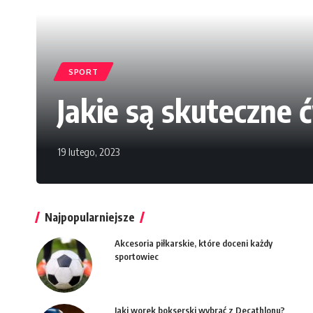
SPORT
Jakie są skuteczne 
19 lutego, 2023
Najpopularniejsze
Akcesoria piłkarskie, które doceni każdy
sportowiec
Jaki worek bokserski wybrać z Decathlonu?