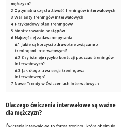
mężczyzn?
2
Optymalna częstotliwość treningów interwałowych
3
Warianty treningów interwałowych
4
Przykładowy plan treningowy
5
Monitorowanie postępów
6
Najczęściej zadawane pytania
6.1
Jakie są korzyści zdrowotne związane z
treningami interwałowymi?
6.2
Czy istnieje ryzyko kontuzji podczas treningów
interwałowych?
6.3
Jak długo trwa sesja treningowa
interwałowego?
7
Nowe Trendy w Ćwiczeniach Interwałowych
Dlaczego ćwiczenia interwałowe są ważne
dla mężczyzn?
Ćwiczenia interwałowe to forma treningu, która obejmuje