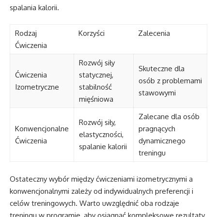
spalania kalorii.
Rodzaj
Korzyści
Zalecenia
Ćwiczenia
Rozwój siły
Skuteczne dla
Ćwiczenia
statycznej,
osób z problemami
Izometryczne
stabilność
stawowymi
mięśniowa
Zalecane dla osób
Rozwój siły,
Konwencjonalne
pragnących
elastyczności,
Ćwiczenia
dynamicznego
spalanie kalorii
treningu
Ostateczny wybór między ćwiczeniami izometrycznymi a
konwencjonalnymi zależy od indywidualnych preferencji i
celów treningowych. Warto uwzględnić oba rodzaje
treningu w programie, aby osiągnąć kompleksowe rezultaty.