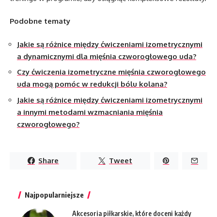
Podobne tematy
Jakie są różnice między ćwiczeniami izometrycznymi
a dynamicznymi dla mięśnia czworogłowego uda?
Czy ćwiczenia izometryczne mięśnia czworogłowego
uda mogą pomóc w redukcji bólu kolana?
Jakie są różnice między ćwiczeniami izometrycznymi
a innymi metodami wzmacniania mięśnia
czworogłowego?
Share
Tweet
Najpopularniejsze
Akcesoria piłkarskie, które doceni każdy