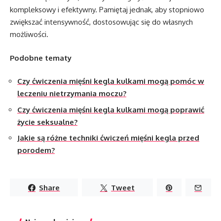
kompleksowy i efektywny. Pamiętaj jednak, aby stopniowo
zwiększać intensywność, dostosowując się do własnych
możliwości.
Podobne tematy
Czy ćwiczenia mięśni kegla kulkami mogą pomóc w
leczeniu nietrzymania moczu?
Czy ćwiczenia mięśni kegla kulkami mogą poprawić
życie seksualne?
Jakie są różne techniki ćwiczeń mięśni kegla przed
porodem?
Share
Tweet