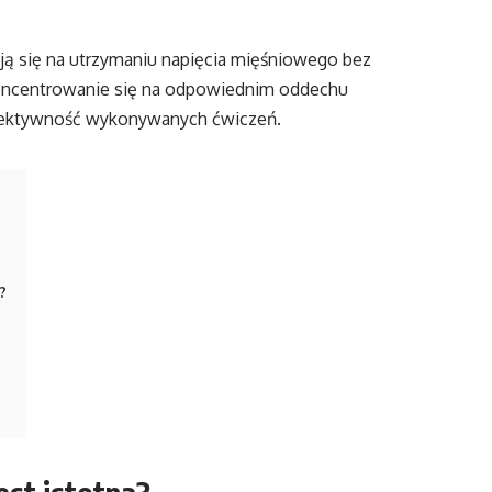
ją się na utrzymaniu napięcia mięśniowego bez
skoncentrowanie się na odpowiednim oddechu
fektywność wykonywanych ćwiczeń.
?