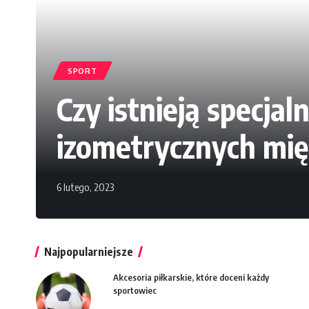
SPORT
Czy istnieją specja
izometrycznych mię
6 lutego, 2023
Najpopularniejsze
Akcesoria piłkarskie, które doceni każdy
sportowiec