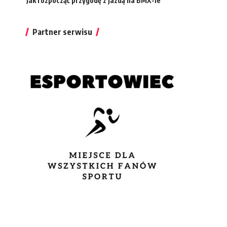
Jak rozpocząć przygodę z jazdą na BMX-ie
Partner serwisu