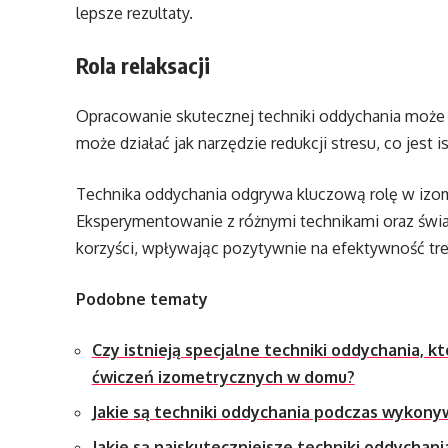
lepsze rezultaty.
Rola relaksacji
Opracowanie skutecznej techniki oddychania może 
może działać jak narzędzie redukcji stresu, co jest 
Technika oddychania odgrywa kluczową rolę w izom
Eksperymentowanie z różnymi technikami oraz świ
korzyści, wpływając pozytywnie na efektywność tre
Podobne tematy
Czy istnieją specjalne techniki oddychania,
ćwiczeń izometrycznych w domu?
Jakie są techniki oddychania podczas wykony
Jakie są najskuteczniejsze techniki oddychan