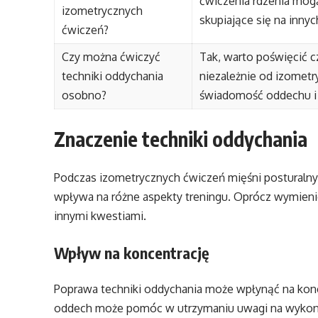
ćwiczenia rdzenia mog
izometrycznych
skupiające się na inny
ćwiczeń?
Czy można ćwiczyć
Tak, warto poświęcić c
techniki oddychania
niezależnie od izomet
osobno?
świadomość oddechu i 
Znaczenie techniki oddychania
Podczas izometrycznych ćwiczeń mięśni posturalny
wpływa na różne aspekty treningu. Oprócz wymienio
innymi kwestiami.
Wpływ na koncentrację
Poprawa techniki oddychania może wpłynąć na kon
oddech może pomóc w utrzymaniu uwagi na wykonyw