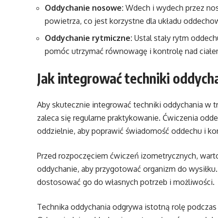
Oddychanie nosowe:
Wdech i wydech przez nos
powietrza, co jest korzystne dla układu oddecho
Oddychanie rytmiczne:
Ustal stały rytm oddec
pomóc utrzymać równowagę i kontrolę nad ciałe
Jak integrować techniki oddych
Aby skutecznie integrować techniki oddychania w t
zaleca się regularne praktykowanie. Ćwiczenia o
oddzielnie, aby poprawić świadomość oddechu i kon
Przed rozpoczęciem ćwiczeń izometrycznych, warto
oddychanie, aby przygotować organizm do wysiłku. 
dostosować go do własnych potrzeb i możliwości.
Technika oddychania odgrywa istotną rolę podczas