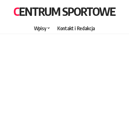
CENTRUM SPORTOWE
Wpisy
Kontakt i Redakcja