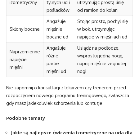
izometryczny
tylnych ud i
utrzymując prostą linię
pośladków
od ramion do kolan
Angażuje
Stojąc prosto, pochyl się
Skłony boczne
mięśnie
w bok, utrzymując
boczne ud
napięcie w mięśniach ud
Angażuje
Usiądź na podłodze,
Naprzemienne
różne
wyprostuj jedną nogę,
napięcie
partie
napnij mięśnie zegnutej
mięśni
mięśni ud
nogi
Nie zapomnij o konsultacji z lekarzem czy trenerem przed
rozpoczęciem nowego programu treningowego, zwłaszcza
gdy masz jakiekolwiek schorzenia lub kontuzje.
Podobne tematy
Jakie są najlepsze ćwiczenia izometryczne na uda dla