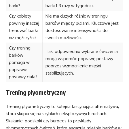
barki?
barki 1-3 razy w tygodniu.
Czy kobiety
Nie ma dużych różnic w treningu
powinny inaczej
barków między płciami. Kluczowe jest
trenować barki
dostosowanie intensywności do
niż mężczyźni?
swoich możliwości.
Czy trening
Tak, odpowiednio wybrane ćwiczenia
barków
mogą wspomóc poprawę postawy
pomaga w
poprzez wzmocnienie mięśni
poprawie
stabilizujących.
postawy ciała?
Trening plyometryczny
Trening plyometryczny to kolejna fascynująca alternatywa,
która skupia się na szybkich i eksplozywnych ruchach.
Skakanie, podskoki czy burpees to przykłady
plyometrycznych ćwiczeń, które angażują mięśnie barków w