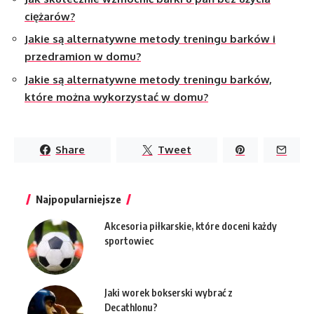
ciężarów?
Jakie są alternatywne metody treningu barków i
przedramion w domu?
Jakie są alternatywne metody treningu barków,
które można wykorzystać w domu?
Share
Tweet
Najpopularniejsze
Akcesoria piłkarskie, które doceni każdy
sportowiec
Jaki worek bokserski wybrać z
Decathlonu?