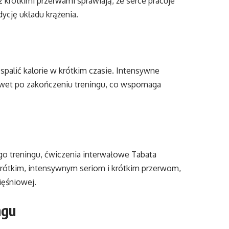
 krótkimi przerwami sprawiają, że serce pracuje
dycję układu krążenia.
 spalić kalorie w krótkim czasie. Intensywne
awet po zakończeniu treningu, co wspomaga
o treningu, ćwiczenia interwałowe Tabata
rótkim, intensywnym seriom i krótkim przerwom,
ięśniowej.
ngu