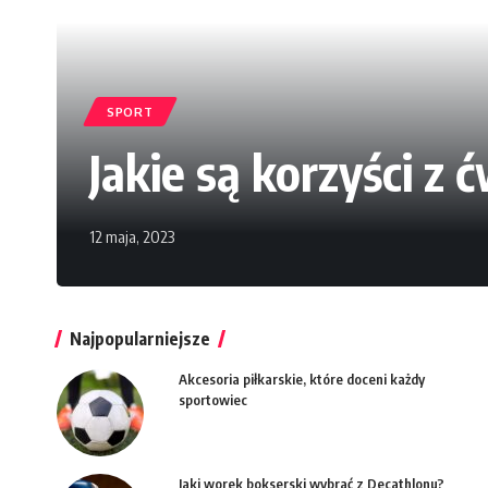
SPORT
Jakie są korzyści z
12 maja, 2023
Najpopularniejsze
Akcesoria piłkarskie, które doceni każdy
sportowiec
Jaki worek bokserski wybrać z Decathlonu?