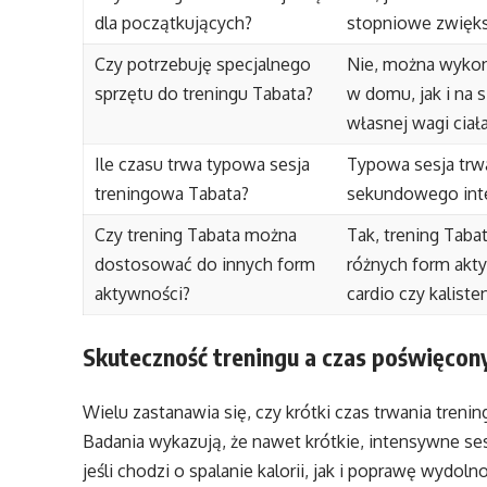
dla początkujących?
stopniowe zwięks
Czy potrzebuję specjalnego
Nie, można wykon
sprzętu do treningu Tabata?
w domu, jak i na
własnej wagi ciała
Ile czasu trwa typowa sesja
Typowa sesja trwa
treningowa Tabata?
sekundowego inte
Czy trening Tabata można
Tak, trening Taba
dostosować do innych form
różnych form akty
aktywności?
cardio czy kaliste
Skuteczność treningu a czas poświęcony
Wielu zastanawia się, czy krótki czas trwania treni
Badania wykazują, że nawet krótkie, intensywne se
jeśli chodzi o spalanie kalorii, jak i poprawę wydoln