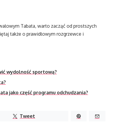
erwałowym Tabata, warto zacząć od prostszych
ętaj także o prawidłowym rozgrzewce i
wić wydolność sportową?
ta?
ata jako część programu odchudzania?
Tweet