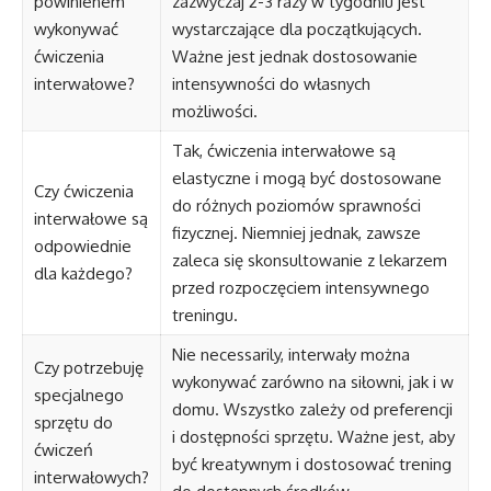
powinienem
zazwyczaj 2-3 razy w tygodniu jest
wykonywać
wystarczające dla początkujących.
ćwiczenia
Ważne jest jednak dostosowanie
interwałowe?
intensywności do własnych
możliwości.
Tak, ćwiczenia interwałowe są
elastyczne i mogą być dostosowane
Czy ćwiczenia
do różnych poziomów sprawności
interwałowe są
fizycznej. Niemniej jednak, zawsze
odpowiednie
zaleca się skonsultowanie z lekarzem
dla każdego?
przed rozpoczęciem intensywnego
treningu.
Nie necessarily, interwały można
Czy potrzebuję
wykonywać zarówno na siłowni, jak i w
specjalnego
domu. Wszystko zależy od preferencji
sprzętu do
i dostępności sprzętu. Ważne jest, aby
ćwiczeń
być kreatywnym i dostosować trening
interwałowych?