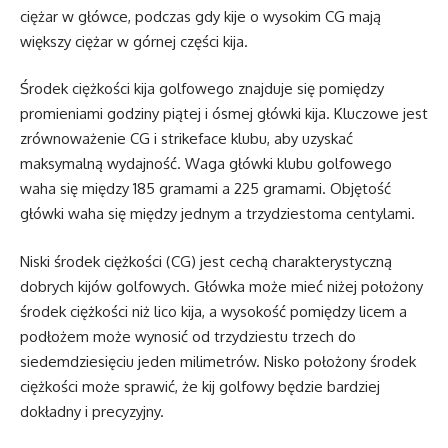
ciężar w główce, podczas gdy kije o wysokim CG mają
większy ciężar w górnej części kija.
Środek ciężkości kija golfowego znajduje się pomiędzy
promieniami godziny piątej i ósmej główki kija. Kluczowe jest
zrównoważenie CG i strikeface klubu, aby uzyskać
maksymalną wydajność. Waga główki klubu golfowego
waha się między 185 gramami a 225 gramami. Objętość
główki waha się między jednym a trzydziestoma centylami.
Niski środek ciężkości (CG) jest cechą charakterystyczną
dobrych kijów golfowych. Główka może mieć niżej położony
środek ciężkości niż lico kija, a wysokość pomiędzy licem a
podłożem może wynosić od trzydziestu trzech do
siedemdziesięciu jeden milimetrów. Nisko położony środek
ciężkości może sprawić, że kij golfowy będzie bardziej
dokładny i precyzyjny.