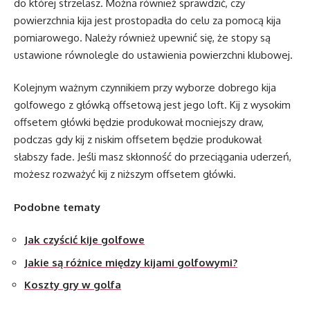
do której strzelasz. Można również sprawdzić, czy
powierzchnia kija jest prostopadła do celu za pomocą kija
pomiarowego. Należy również upewnić się, że stopy są
ustawione równolegle do ustawienia powierzchni klubowej.
Kolejnym ważnym czynnikiem przy wyborze dobrego kija
golfowego z główką offsetową jest jego loft. Kij z wysokim
offsetem główki będzie produkował mocniejszy draw,
podczas gdy kij z niskim offsetem będzie produkował
słabszy fade. Jeśli masz skłonność do przeciągania uderzeń,
możesz rozważyć kij z niższym offsetem główki.
Podobne tematy
Jak czyścić kije golfowe
Jakie są różnice między kijami golfowymi?
Koszty gry w golfa