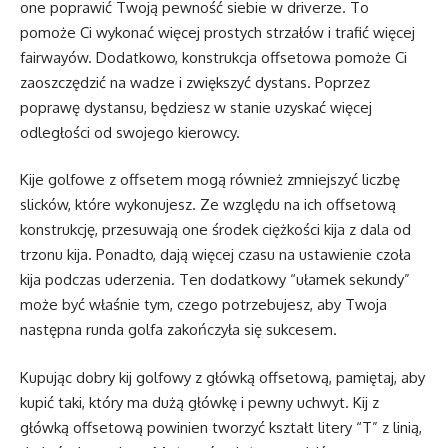
one poprawić Twoją pewność siebie w driverze. To
pomoże Ci wykonać więcej prostych strzałów i trafić więcej
fairwayów. Dodatkowo, konstrukcja offsetowa pomoże Ci
zaoszczędzić na wadze i zwiększyć dystans. Poprzez
poprawę dystansu, będziesz w stanie uzyskać więcej
odległości od swojego kierowcy.
Kije golfowe z offsetem mogą również zmniejszyć liczbę
slicków, które wykonujesz. Ze względu na ich offsetową
konstrukcję, przesuwają one środek ciężkości kija z dala od
trzonu kija. Ponadto, dają więcej czasu na ustawienie czoła
kija podczas uderzenia. Ten dodatkowy “ułamek sekundy”
może być właśnie tym, czego potrzebujesz, aby Twoja
następna runda golfa zakończyła się sukcesem.
Kupując dobry kij golfowy z główką offsetową, pamiętaj, aby
kupić taki, który ma dużą główkę i pewny uchwyt. Kij z
główką offsetową powinien tworzyć kształt litery “T” z linią,