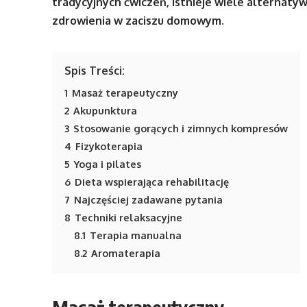
tradycyjnych ćwiczeń, istnieje wiele alterna
zdrowienia w zaciszu domowym.
Spis Treści:
1
Masaż terapeutyczny
2
Akupunktura
3
Stosowanie gorących i zimnych kompresów
4
Fizykoterapia
5
Yoga i pilates
6
Dieta wspierająca rehabilitację
7
Najczęściej zadawane pytania
8
Techniki relaksacyjne
8.1
Terapia manualna
8.2
Aromaterapia