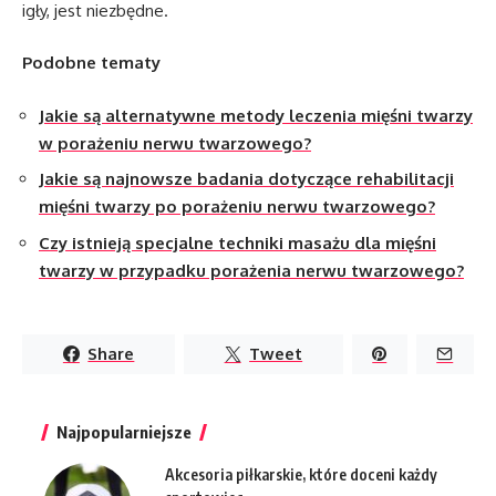
igły, jest niezbędne.
Podobne tematy
Jakie są alternatywne metody leczenia mięśni twarzy
w porażeniu nerwu twarzowego?
Jakie są najnowsze badania dotyczące rehabilitacji
mięśni twarzy po porażeniu nerwu twarzowego?
Czy istnieją specjalne techniki masażu dla mięśni
twarzy w przypadku porażenia nerwu twarzowego?
Share
Tweet
Najpopularniejsze
Akcesoria piłkarskie, które doceni każdy