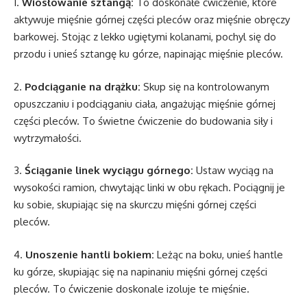
1.
Wiosłowanie sztangą:
To doskonałe ćwiczenie, które
aktywuje mięśnie górnej części pleców oraz mięśnie obręczy
barkowej. Stojąc z lekko ugiętymi kolanami, pochyl się do
przodu i unieś sztangę ku górze, napinając mięśnie pleców.
2.
Podciąganie na drążku:
Skup się na kontrolowanym
opuszczaniu i podciąganiu ciała, angażując mięśnie górnej
części pleców. To świetne ćwiczenie do budowania siły i
wytrzymałości.
3.
Ściąganie linek wyciągu górnego:
Ustaw wyciąg na
wysokości ramion, chwytając linki w obu rękach. Pociągnij je
ku sobie, skupiając się na skurczu mięśni górnej części
pleców.
4.
Unoszenie hantli bokiem:
Leżąc na boku, unieś hantle
ku górze, skupiając się na napinaniu mięśni górnej części
pleców. To ćwiczenie doskonale izoluje te mięśnie.