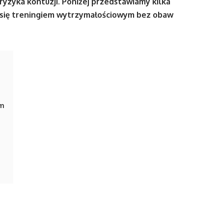
yzyka kontuzji. Poniżej przedstawiamy kilka
ć się treningiem wytrzymałościowym bez obaw
em