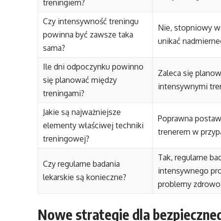
treningiem?
Czy intensywność treningu
Nie, stopniowy wz
powinna być zawsze taka
unikać nadmierneg
sama?
Ile dni odpoczynku powinno
Zaleca się planow
się planować między
intensywnymi tren
treningami?
Jakie są najważniejsze
Poprawna postawa 
elementy właściwej techniki
trenerem w przyp
treningowej?
Tak, regularne ba
Czy regularne badania
intensywnego pr
lekarskie są konieczne?
problemy zdrowo
Nowe strategie dla bezpieczne