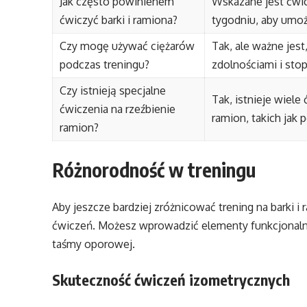
Jak często powinienem
Wskazane jest ćwic
ćwiczyć barki i ramiona?
tygodniu, aby umoż
Czy mogę używać ciężarów
Tak, ale ważne jes
podczas treningu?
zdolnościami i sto
Czy istnieją specjalne
Tak, istnieje wiel
ćwiczenia na rzeźbienie
ramion, takich jak
ramion?
Różnorodność w treningu
Aby jeszcze bardziej zróżnicować trening na barki i
ćwiczeń. Możesz wprowadzić elementy funkcjonalne, 
taśmy oporowej.
Skuteczność ćwiczeń izometrycznych