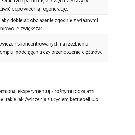
zenie tych partii mięśniowych 2-3 razy w
liwić odpowiednią regenerację.
t, aby dobierać obciążenie zgodnie z własnymi
pniowo je zwiększać.
e ćwiczeń skoncentrowanych na rzeźbieniu
 pompki, podciągania czy przenoszenie ciężarów.
 ramiona, eksperymentuj z różnymi rodzajami
takie jak ćwiczenia z użyciem kettlebell lub