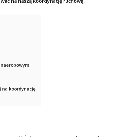
ywać na naszą koordynację ruchową.
 anaerobowymi
j na koordynację