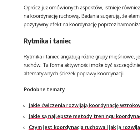
Oprócz już omówionych aspektów, istnieje również
na koordynację ruchową. Badania sugerują, że eleme
pozytywny efekt na koordynację poprzez harmoniz
Rytmika i taniec
Rytmika i taniec angażują różne grupy mięśniowe, je
ruchów. Ta forma aktywności może być szczególnie
alternatywnych ścieżek poprawy koordynacji.
Podobne tematy
Jakie ćwiczenia rozwijają koordynację wzrok
Jakie są najlepsze metody treningu koordynac
Czym jest koordynacja ruchowa i jak ją rozwij