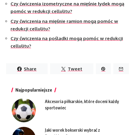
Czy ćwiczenia izometryczne na mięśnie łydek mogą
pomóc w redukcji cellulitu?
Czy ćwiczenia na mięśnie ramion mogą pomóc w
redukcji cellulitu?
Czy ćwiczenia na pośladki mogą pomóc w redukcji
cellulitu?
Share
Tweet
Najpopularniejsze
Akcesoria piłkarskie, które doceni każdy
sportowiec
Jaki worek bokserski wybrać z