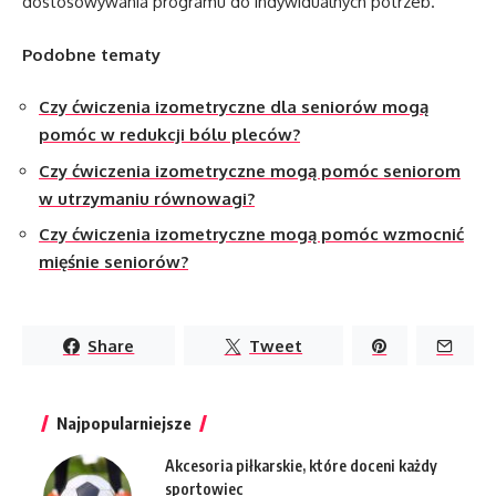
dostosowywania programu do indywidualnych potrzeb.
Podobne tematy
Czy ćwiczenia izometryczne dla seniorów mogą
pomóc w redukcji bólu pleców?
Czy ćwiczenia izometryczne mogą pomóc seniorom
w utrzymaniu równowagi?
Czy ćwiczenia izometryczne mogą pomóc wzmocnić
mięśnie seniorów?
Share
Tweet
Najpopularniejsze
Akcesoria piłkarskie, które doceni każdy
sportowiec