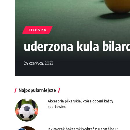
TECHNIKA
uderzona kula bila
24 czerwca, 2023
Najpopularniejsze
Akcesoria piłkarskie, które doceni każdy
sportowiec
Jaki worek bokserski wybrać z Decathlonu?