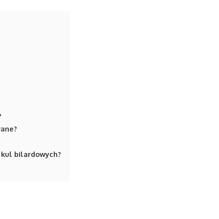
?
wane?
 kul bilardowych?