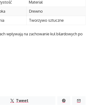
żystość
Materiał
oka
Drewno
nia
Tworzywo sztuczne
rach wpływają na zachowanie kul bilardowych po
Tweet