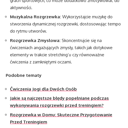
grach sportowych, co może dodatkowo zmotywować do
aktywności.
Muzykalna Rozgrzewka:
Wykorzystajcie muzykę do
stworzenia dynamicznej rozgrzewki, dostosowując tempo
do rytmu utworów.
Rozgrzewka Zmysłowa:
Skoncentrujcie się na
ćwiczeniach angażujących zmysły, takich jak dotykowe
elementy w trakcie stretching’u czy równoważne
ćwiczenia z zamkniętymi oczami.
Podobne tematy
Ćwiczenia Jogi dla Dwóch Osób
Jakie są najczęstsze błędy popełniane podczas
wykonywania rozgrzewki przed treningiem?
Rozgrzewka w Domu: Skuteczne Przygotowanie
Przed Treningiem