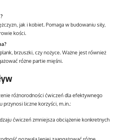
t?
ężczyzn, jak i kobiet. Pomaga w budowaniu siły,
owie kości.
ha?
plank, brzuszki, czy nożyce. Ważne jest również
ażować różne partie mięśni.
pływ
czenie różnorodności ćwiczeń dla efektywnego
przynosi liczne korzyści, m.in.:
odzaju ćwiczeń zmniejsza obciążenie konkretnych
rodność pozwala lepiej zaangażować różne