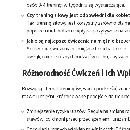
osób 3-4 treningi w tygodniu są wystarczające.
Czy trening siłowy jest odpowiedni dla kobie
Tak, trening siłowy jest korzystny zarówno dla m
poprawia metabolizm i wpływa pozytywnie na zdr
Jakie są najlepsze ćwiczenia na mięśnie brzuc
Skuteczne ćwiczenia na mięśnie brzucha to m.in. 
uwzględnienie różnych rodzajów ruchu, aby zaang
Różnorodność Ćwiczeń i Ich W
Rozwijając temat treningów, warto podkreślić zna
rozwoju mięśni. Zróżnicowane podejście do treningu 
Zmniejszenie ryzyka urazów: Regularna zmiana r
stawów, co chroni przed przeciążeniem i urazami.
Stymulacja różnych włókien mięśniowych: Różno