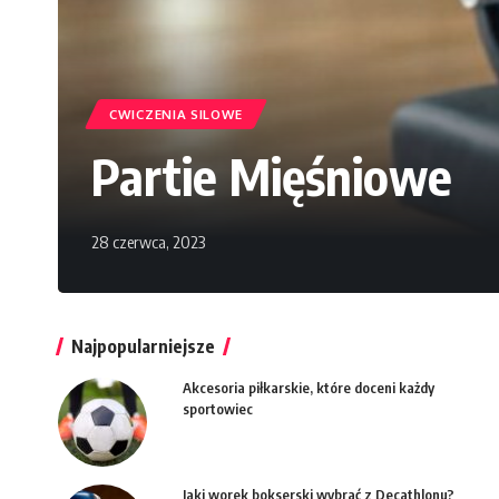
CWICZENIA SILOWE
Partie Mięśniowe
28 czerwca, 2023
Najpopularniejsze
Akcesoria piłkarskie, które doceni każdy
sportowiec
Jaki worek bokserski wybrać z Decathlonu?