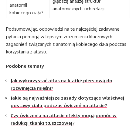
głębszą analizę struktur
anatomii
anatomicznych i ich relacji.
kobiecego ciała?
Podsumowując, odpowiedzi na te najczęściej zadawane
pytania pomogą w lepszym zrozumieniu kluczowych
zagadnień związanych z anatomią kobiecego ciała podczas
korzystania z atlasu.
Podobne tematy
Jak wykorzystać atlas na klatkę piersiową do
rozwinięcia mięśni?
Jakie są najważniejsze zasady dotyczące właściwej
postawy ciała podczas ćwiczeń na atlasie?
Czy ćwiczenia na atlasie efekty mogą pomóc w
redukcji tkanki tłuszczowej?