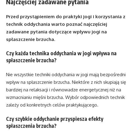
Najczęściej zadawane pytania
Przed przystąpieniem do praktyki jogi i korzystania z
technik oddychania warto poznać najczęściej
zadawane pytania dotyczące wpływu jogi na
spłaszczenie brzucha.
Czy każda technika oddychania w jogi wpływa na
spłaszczenie brzucha?
Nie wszystkie techniki oddychania w jogi mają bezpośredni
wpływ na spłaszczenie brzucha. Niektóre z nich skupiają się
bardziej na relaksacji i równowadze energetycznej niż na
wzmacnianiu mięśni brzucha. Wybór odpowiednich technik
zależy od konkretnych celów praktykującego.
Czy szybkie oddychanie przyspiesza efekty
spłaszczenia brzucha?