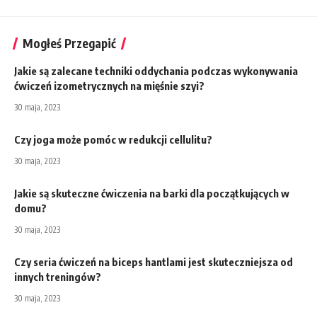
Mogłeś Przegapić
Jakie są zalecane techniki oddychania podczas wykonywania
ćwiczeń izometrycznych na mięśnie szyi?
30 maja, 2023
Czy joga może pomóc w redukcji cellulitu?
30 maja, 2023
Jakie są skuteczne ćwiczenia na barki dla początkujących w
domu?
30 maja, 2023
Czy seria ćwiczeń na biceps hantlami jest skuteczniejsza od
innych treningów?
30 maja, 2023