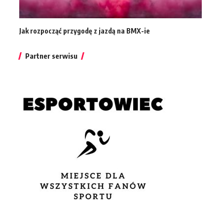
Jak rozpocząć przygodę z jazdą na BMX-ie
Partner serwisu