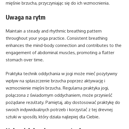
mięśnie brzucha, przyczyniając się do ich wzmocnienia.
Uwaga na rytm
Maintain a steady and rhythmic breathing pattern
throughout your yoga practice. Consistent breathing
enhances the mind-body connection and contributes to the
engagement of abdominal muscles, promoting a flatter
stomach over time.
Praktyka technik oddychania w jogi może mieć pozytywny
wpływ na spłaszczenie brzucha poprzez aktywację i
wzmocnienie mięśni brzucha. Regularna praktyka jogi,
połączona z świadomym oddychaniem, może przynieść
pożądane rezultaty. Pamiętaj, aby dostosować praktykę do
swoich indywidualnych potrzeb i korzystać z tej drevnej
sztuki w sposób, który działa najlepiej dla Ciebie.