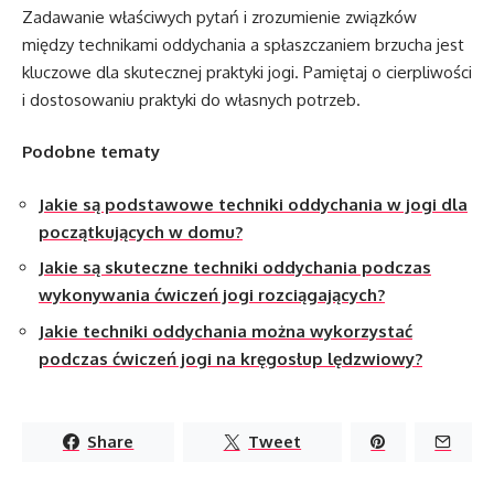
Zadawanie właściwych pytań i zrozumienie związków
między technikami oddychania a spłaszczaniem brzucha jest
kluczowe dla skutecznej praktyki jogi. Pamiętaj o cierpliwości
i dostosowaniu praktyki do własnych potrzeb.
Podobne tematy
Jakie są podstawowe techniki oddychania w jogi dla
początkujących w domu?
Jakie są skuteczne techniki oddychania podczas
wykonywania ćwiczeń jogi rozciągających?
Jakie techniki oddychania można wykorzystać
podczas ćwiczeń jogi na kręgosłup lędzwiowy?
Share
Tweet