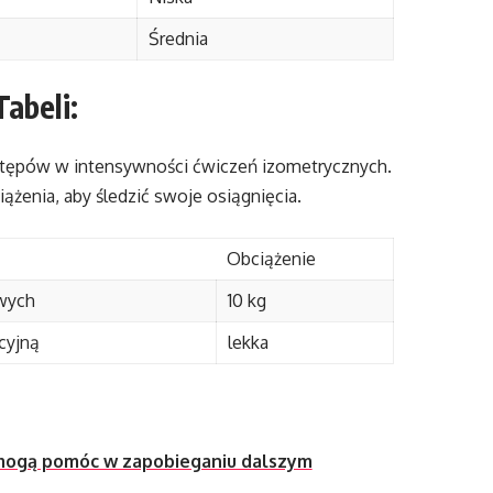
Średnia
abeli:
ostępów w intensywności ćwiczeń izometrycznych.
ążenia, aby śledzić swoje osiągnięcia.
Obciążenie
wych
10 kg
acyjną
lekka
 mogą pomóc w zapobieganiu dalszym