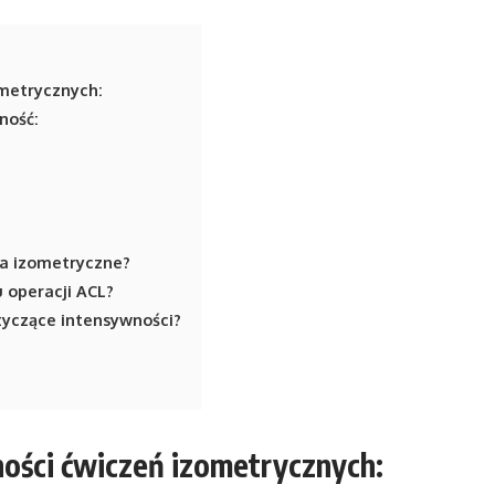
metrycznych:
ność:
a izometryczne?
 operacji ACL?
otyczące intensywności?
ści ćwiczeń izometrycznych: