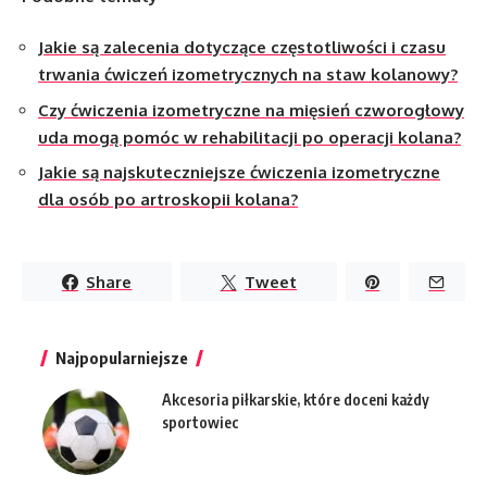
Jakie są zalecenia dotyczące częstotliwości i czasu
trwania ćwiczeń izometrycznych na staw kolanowy?
Czy ćwiczenia izometryczne na mięsień czworogłowy
uda mogą pomóc w rehabilitacji po operacji kolana?
Jakie są najskuteczniejsze ćwiczenia izometryczne
dla osób po artroskopii kolana?
Share
Tweet
Najpopularniejsze
Akcesoria piłkarskie, które doceni każdy
sportowiec