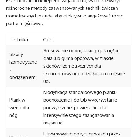
Przechodząc do kolejnego zagadnienia, warto rozważyć
różnorodne metody zaawansowanych technik ćwiczeń
izometrycznych na uda, aby efektywnie angażować różne
partie mięśniowe.
Technika
Opis
Stosowanie oporu, takiego jak ciężar
Skłony
ciała lub guma oporowa, w trakcie
izometryczne
skłonów izometrycznych dla
z
skoncentrowanego działania na mięśnie
obciążeniem
ud.
Modyfikacja standardowego planku,
Plank w
podnoszenie nóg lub wykorzystanie
wersji dla
podwyższonej powierzchni dla
nóg
intensywniejszego zaangażowania
mięśni ud.
Utrzymywanie pozycji przysiadu przez