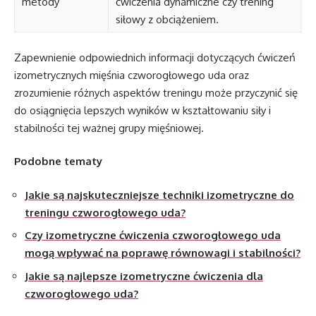
metody
ćwiczenia dynamiczne czy trening
siłowy z obciążeniem.
Zapewnienie odpowiednich informacji dotyczących ćwiczeń
izometrycznych mięśnia czworogłowego uda oraz
zrozumienie różnych aspektów treningu może przyczynić się
do osiągnięcia lepszych wyników w kształtowaniu siły i
stabilności tej ważnej grupy mięśniowej.
Podobne tematy
Jakie są najskuteczniejsze techniki izometryczne do
treningu czworogłowego uda?
Czy izometryczne ćwiczenia czworogłowego uda
mogą wpływać na poprawę równowagi i stabilności?
Jakie są najlepsze izometryczne ćwiczenia dla
czworogłowego uda?