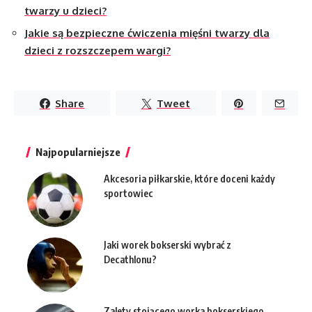
twarzy u dzieci?
Jakie są bezpieczne ćwiczenia mięśni twarzy dla
dzieci z rozszczepem wargi?
Share
Tweet
Najpopularniejsze
Akcesoria piłkarskie, które doceni każdy
sportowiec
Jaki worek bokserski wybrać z
Decathlonu?
Zalety stojącego worka bokserskiego