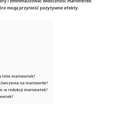
kóry i zminimalizować widoczność marionetek.
które mogą przynieść pozytywne efekty.
 linie marionetek?
 ćwiczenia na marionetki?
c w redukcji marionetek?
ionetek?