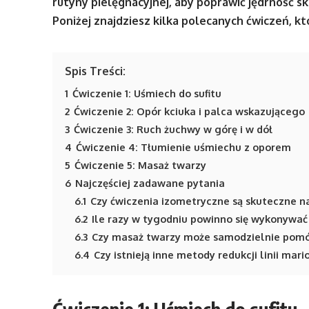
rutyny pielęgnacyjnej, aby poprawić jędrność s
Poniżej znajdziesz kilka polecanych ćwiczeń, 
Spis Treści:
1
Ćwiczenie 1: Uśmiech do sufitu
2
Ćwiczenie 2: Opór kciuka i palca wskazującego
3
Ćwiczenie 3: Ruch żuchwy w górę i w dół
4
Ćwiczenie 4: Tłumienie uśmiechu z oporem
5
Ćwiczenie 5: Masaż twarzy
6
Najczęściej zadawane pytania
6.1
Czy ćwiczenia izometryczne są skuteczne na
6.2
Ile razy w tygodniu powinno się wykonywać
6.3
Czy masaż twarzy może samodzielnie pomó
6.4
Czy istnieją inne metody redukcji linii mar