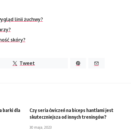
ygląd linii żuchwy?
arzy?
ność skóry?
Tweet
 barki dla
Czy seria ćwiczeń na biceps hantlami jest
skuteczniejsza od innych treningów?
30 maja, 2023