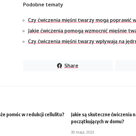
Podobne tematy
Czy ćwiczenia mięśni twarzy mogą poprawić w
Jakie ćwiczenia pomogą wzmocnić mięśnie tw
Czy ćwiczenia mięśni twarzy wpływają na jędr
Share
że pomóc w redukcji cellulitu?
Jakie są skuteczne ćwiczenia na
początkujących w domu?
30 maja, 2023