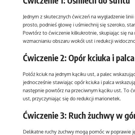
Ćwiczenie 1: Uśmiech do sufitu
Jednym z skutecznych ćwiczeń na wygładzenie linii 
prosto, podnieś głowę i uśmiechnij się szeroko, sta
Powtórz to ćwiczenie kilkukrotnie, skupiając się n
wzmacnianiu obszaru wokół ust i redukcji widoczno
Ćwiczenie 2: Opór kciuka i pal
Połóż kciuk na jednym kąciku ust, a palec wskazują
jednocześnie stawiając opór kciuka i palca wskazują
następnie powtórz na przeciwnym kąciku ust. To 
ust, przyczyniając się do redukcji marionetek.
Ćwiczenie 3: Ruch żuchwy w gór
Delikatne ruchy żuchwy mogą pomóc w poprawie jęd