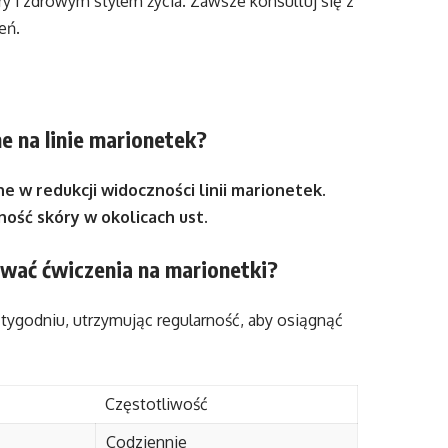
y i zdrowym stylem życia. Zawsze konsultuj się z
eń.
e na linie marionetek?
 w redukcji widoczności linii marionetek.
ność skóry w okolicach ust.
ywać ćwiczenia na marionetki?
ygodniu, utrzymując regularność, aby osiągnąć
Częstotliwość
Codziennie