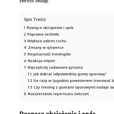
zwrócić uwagę.
Spis Treści:
1
Rosnące obciążenie i opór
2
Poprawa techniki
3
Większa zakres ruchu
4
Zmiany w sylwetce
5
Regularność treningów
6
Reakcja mięśni
7
Najczęściej zadawane pytania
7.1
Jak dobrać odpowiednią gumę oporową?
7.2
Ile razy w tygodniu powinienem trenować 
7.3
Czy trening z gumami oporowymi nadaje si
8
Rozszerzanie repertuaru ćwiczeń
Rosnące obciążenie i opór