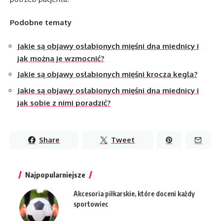
Podobne tematy
Jakie są objawy osłabionych mięśni dna miednicy i
jak można je wzmocnić?
Jakie są objawy osłabionych mięśni krocza kegla?
Jakie są objawy osłabionych mięśni dna miednicy i
jak sobie z nimi poradzić?
Share
Tweet
Najpopularniejsze
Akcesoria piłkarskie, które doceni każdy
sportowiec