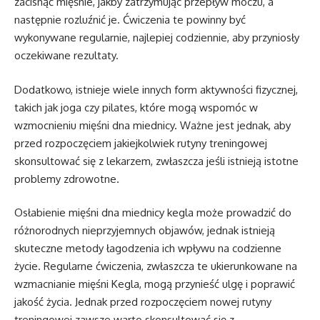
zacisnąć mięśnie, jakby zatrzymując przepływ moczu, a
następnie rozluźnić je. Ćwiczenia te powinny być
wykonywane regularnie, najlepiej codziennie, aby przyniosły
oczekiwane rezultaty.
Dodatkowo, istnieje wiele innych form aktywności fizycznej,
takich jak joga czy pilates, które mogą wspomóc w
wzmocnieniu mięśni dna miednicy. Ważne jest jednak, aby
przed rozpoczęciem jakiejkolwiek rutyny treningowej
skonsultować się z lekarzem, zwłaszcza jeśli istnieją istotne
problemy zdrowotne.
Osłabienie mięśni dna miednicy kegla może prowadzić do
różnorodnych nieprzyjemnych objawów, jednak istnieją
skuteczne metody łagodzenia ich wpływu na codzienne
życie. Regularne ćwiczenia, zwłaszcza te ukierunkowane na
wzmacnianie mięśni Kegla, mogą przynieść ulgę i poprawić
jakość życia. Jednak przed rozpoczęciem nowej rutyny
treningowej zawsze warto skonsultować się z