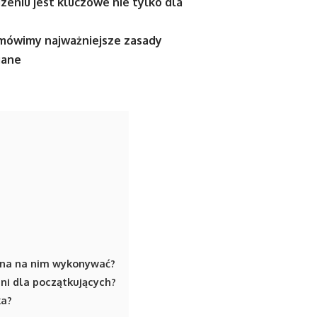
eniu jest kluczowe nie tylko dla
 omówimy najważniejsze zasady
gane
można na nim wykonywać?
dni dla początkujących?
ka?