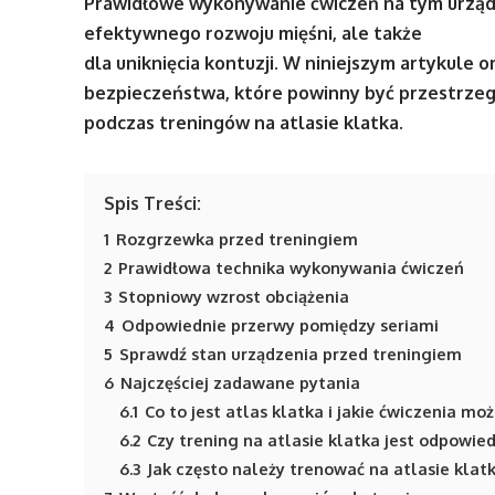
Prawidłowe wykonywanie ćwiczeń na tym urządz
efektywnego rozwoju mięśni, ale także
dla uniknięcia kontuzji. W niniejszym artykule
bezpieczeństwa, które powinny być przestrze
podczas treningów na atlasie klatka.
Spis Treści:
1
Rozgrzewka przed treningiem
2
Prawidłowa technika wykonywania ćwiczeń
3
Stopniowy wzrost obciążenia
4
Odpowiednie przerwy pomiędzy seriami
5
Sprawdź stan urządzenia przed treningiem
6
Najczęściej zadawane pytania
6.1
Co to jest atlas klatka i jakie ćwiczenia 
6.2
Czy trening na atlasie klatka jest odpowie
6.3
Jak często należy trenować na atlasie klat