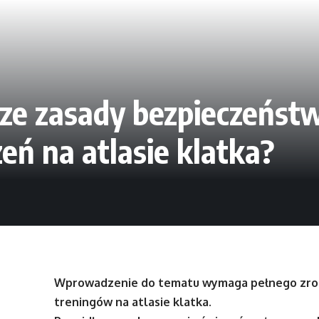
sze zasady bezpieczeńst
ń na atlasie klatka?
Wprowadzenie do tematu wymaga pełnego zrozu
treningów na atlasie klatka.