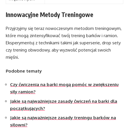
Innowacyjne Metody Treningowe
Przyjrzyjmy się teraz nowoczesnym metodom treningowym,
które mogą zintensyfikować twój trening barków i ramion.
Eksperymentuj z technikami takimi jak superserie, drop sety
czy trening obwodowy, aby wyzwolić potencjał swoich
mięśni.
Podobne tematy
Czy ćwiczenia na barki mogą pomóc w zwiększeniu
siły ramion?
Jakie są najważniejsze zasady ćwiczeń na barki dla
początkujących?
Jakie są najważniejsze zasady treningu barków na
siłowni?