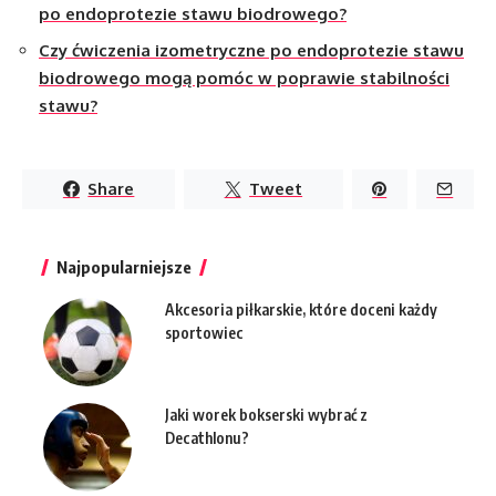
po endoprotezie stawu biodrowego?
Czy ćwiczenia izometryczne po endoprotezie stawu
biodrowego mogą pomóc w poprawie stabilności
stawu?
Share
Tweet
Najpopularniejsze
Akcesoria piłkarskie, które doceni każdy
sportowiec
Jaki worek bokserski wybrać z
Decathlonu?