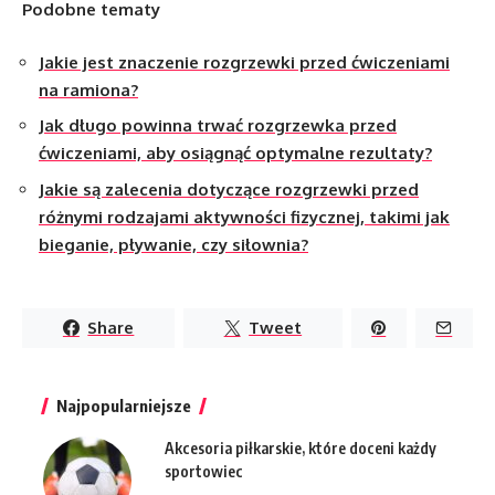
Podobne tematy
Jakie jest znaczenie rozgrzewki przed ćwiczeniami
na ramiona?
Jak długo powinna trwać rozgrzewka przed
ćwiczeniami, aby osiągnąć optymalne rezultaty?
Jakie są zalecenia dotyczące rozgrzewki przed
różnymi rodzajami aktywności fizycznej, takimi jak
bieganie, pływanie, czy siłownia?
Share
Tweet
Najpopularniejsze
Akcesoria piłkarskie, które doceni każdy
sportowiec