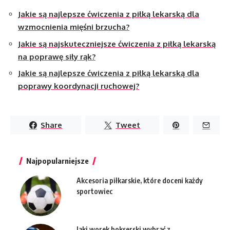
Jakie są najlepsze ćwiczenia z piłką lekarską dla
wzmocnienia mięśni brzucha?
Jakie są najskuteczniejsze ćwiczenia z piłką lekarską
na poprawę siły rąk?
Jakie są najlepsze ćwiczenia z piłką lekarską dla
poprawy koordynacji ruchowej?
Share
Tweet
Najpopularniejsze
Akcesoria piłkarskie, które doceni każdy
sportowiec
Jaki worek bokserski wybrać z